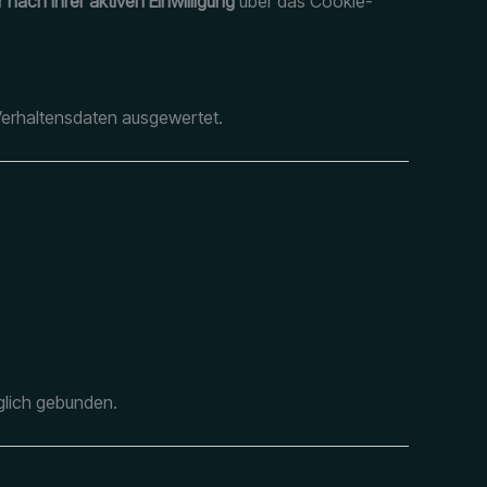
r nach Ihrer aktiven Einwilligung
über das Cookie-
Verhaltensdaten ausgewertet.
aglich gebunden.