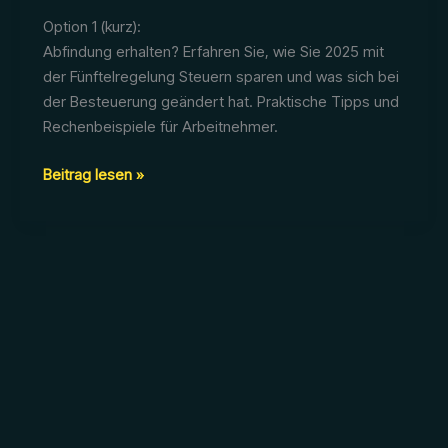
Option 1 (kurz):
Abfindung erhalten? Erfahren Sie, wie Sie 2025 mit
der Fünftelregelung Steuern sparen und was sich bei
der Besteuerung geändert hat. Praktische Tipps und
Rechenbeispiele für Arbeitnehmer.
Abfindung
Beitrag lesen »
versteuern
2025:
Was
Arbeitnehmer
über
die
neuen
Regelungen
wissen
müssen