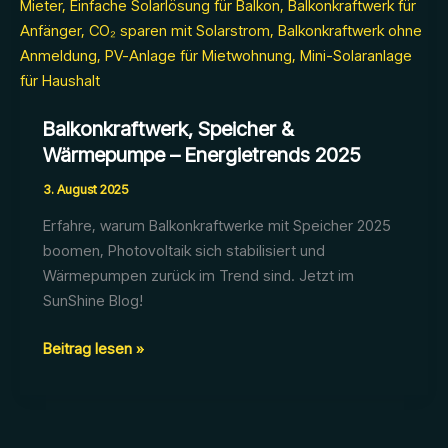
Balkonkraftwerk, Speicher &
Wärmepumpe – Energietrends 2025
3. August 2025
Erfahre, warum Balkonkraftwerke mit Speicher 2025
boomen, Photovoltaik sich stabilisiert und
Wärmepumpen zurück im Trend sind. Jetzt im
SunShine Blog!
Balkonkraftwerk,
Beitrag lesen »
Speicher
&
Wärmepumpe
–