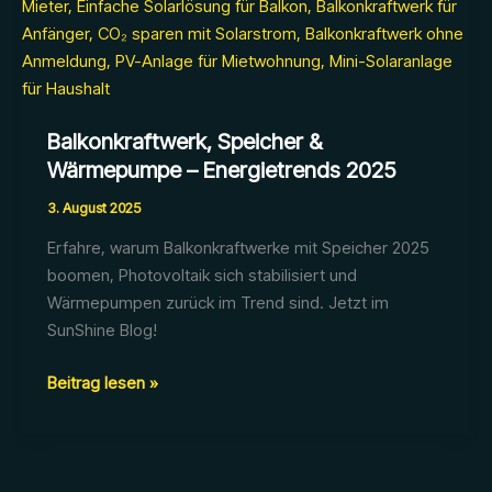
Balkonkraftwerk, Speicher &
Wärmepumpe – Energietrends 2025
3. August 2025
Erfahre, warum Balkonkraftwerke mit Speicher 2025
boomen, Photovoltaik sich stabilisiert und
Wärmepumpen zurück im Trend sind. Jetzt im
SunShine Blog!
Balkonkraftwerk,
Beitrag lesen »
Speicher
&
Wärmepumpe
–