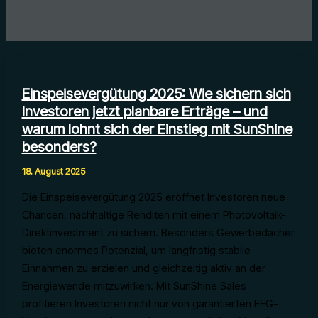
Einspeisevergütung 2025: Wie sichern sich
Investoren jetzt planbare Erträge – und
warum lohnt sich der Einstieg mit SunShine
besonders?
18. August 2025
Die Einspeisevergütung 2025 eröffnet Investoren neue
Chancen, nachhaltige Renditen mit einem Photovoltaik-
Direktinvestment zu sichern. Besonders Gewerbedächer
bieten enormes Potenzial, um langfristig stabile
Einnahmen zu erzielen und gleichzeitig aktiv an der
Energiewende mitzuwirken. Mit SunShine Sales
profitieren Investoren nicht nur von garantierten EEG-