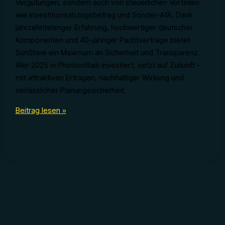
Vergütungen, sondern auch von steuerlichen Vorteilen
wie Investitionsabzugsbetrag und Sonder-AfA. Dank
jahrzehntelanger Erfahrung, hochwertiger deutscher
Komponenten und 40-jähriger Pachtverträge bietet
SunShine ein Maximum an Sicherheit und Transparenz.
Wer 2025 in Photovoltaik investiert, setzt auf Zukunft –
mit attraktiven Erträgen, nachhaltiger Wirkung und
verlässlicher Planungssicherheit.
Einspeisevergütung
Beitrag lesen »
2025:
Wie
sichern
sich
Investoren
jetzt
planbare
Erträge
–