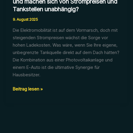
und machen sich von Strompreisen und
Tankstellen unabhängig?
9. August 2025
Die Elektromobilität ist auf dem Vormarsch, doch mit
steigenden Strompreisen wächst die Sorge vor
hohen Ladekosten. Was wäre, wenn Sie Ihre eigene,
unbegrenzte Tankquelle direkt auf dem Dach hätten?
Die Kombination aus einer Photovoltaikanlage und
einem E-Auto ist die ultimative Synergie für
Hausbesitzer.
Wie
Beitrag lesen »
laden
Sie
Ihr
E-
Auto