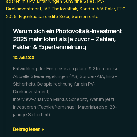
Warum sich ein Photovoltaik-Investment
2025 mehr lohnt als je zuvor – Zahlen,
Fakten & Expertenmeinung
10. Juli 2025
Entwicklung der Einspeisevergütung & Strompreise,
Aktuelle Steuerregelungen (IAB, Sonder-AfA, EEG-
Sicherheit), Beispielrechnung für ein PV-
Direktinvestment,
Interview-Zitat von Markus Schebitz, Warum jetzt
investieren (Fachkräftemangel, Materialpreise, 20-
jährige Sicherheit)
Warum
Beitrag lesen »
sich