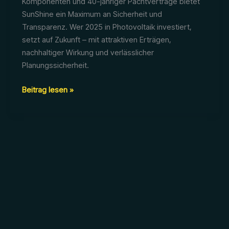
Komponenten und 40-jähriger Pachtverträge bietet
SunShine ein Maximum an Sicherheit und
Transparenz. Wer 2025 in Photovoltaik investiert,
setzt auf Zukunft – mit attraktiven Erträgen,
nachhaltiger Wirkung und verlässlicher
Planungssicherheit.
Einspeisevergütung
Beitrag lesen »
2025:
Wie
sichern
sich
Investoren
jetzt
planbare
Erträge
–
und