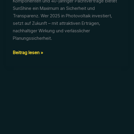
Komponenten und 40-jähriger Pachtverträge bietet
SunShine ein Maximum an Sicherheit und
Transparenz. Wer 2025 in Photovoltaik investiert,
setzt auf Zukunft – mit attraktiven Erträgen,
nachhaltiger Wirkung und verlässlicher
Planungssicherheit.
Einspeisevergütung
Beitrag lesen »
2025:
Wie
sichern
sich
Investoren
jetzt
planbare
Erträge
–
und