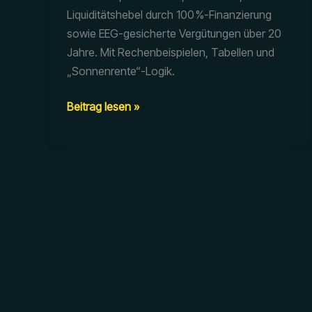
Liquiditätshebel durch 100 %-Finanzierung
sowie EEG-gesicherte Vergütungen über 20
Jahre. Mit Rechenbeispielen, Tabellen und
„Sonnenrente“-Logik.
Photovoltaik
Beitrag lesen »
Investment
Steuervorteile
2025
–
wie
Sie
als
Gutverdiener
jetzt
legale