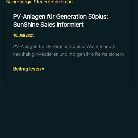
PV-Anlagen für Generation 50plus:
SunShine Sales informiert
16. Juli 2025
PV-Anlagen für Generation 50plus: Wie Sie heute
nachhaltig investieren und morgen Ihre Rente sichern
PV-
Beitrag lesen »
Anlagen
für
Generation
50plus:
SunShine
Sales
informiert