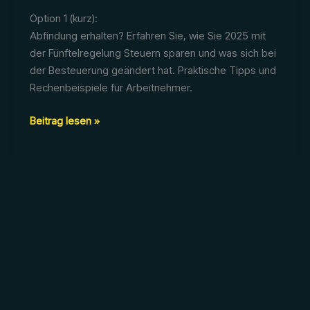
Option 1 (kurz):
Abfindung erhalten? Erfahren Sie, wie Sie 2025 mit
der Fünftelregelung Steuern sparen und was sich bei
der Besteuerung geändert hat. Praktische Tipps und
Rechenbeispiele für Arbeitnehmer.
Abfindung
Beitrag lesen »
versteuern
2025:
Was
Arbeitnehmer
über
die
neuen
Regelungen
wissen
müssen