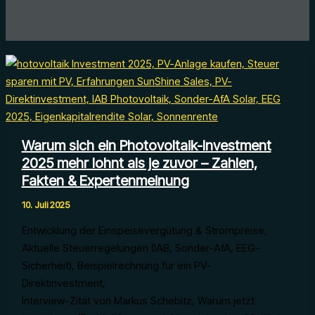
Warum sich ein Photovoltaik-Investment
2025 mehr lohnt als je zuvor – Zahlen,
Fakten & Expertenmeinung
10. Juli 2025
Entwicklung der Einspeisevergütung & Strompreise,
Aktuelle Steuerregelungen (IAB, Sonder-AfA, EEG-
Sicherheit), Beispielrechnung für ein PV-
Direktinvestment,
Interview-Zitat von Markus Schebitz, Warum jetzt