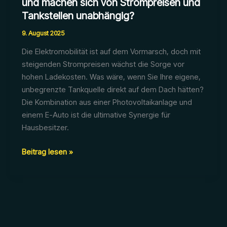
und machen sich von Strompreisen und
Tankstellen unabhängig?
9. August 2025
Die Elektromobilität ist auf dem Vormarsch, doch mit
steigenden Strompreisen wächst die Sorge vor
hohen Ladekosten. Was wäre, wenn Sie Ihre eigene,
unbegrenzte Tankquelle direkt auf dem Dach hätten?
Die Kombination aus einer Photovoltaikanlage und
einem E-Auto ist die ultimative Synergie für
Hausbesitzer.
Wie
Beitrag lesen »
laden
Sie
Ihr
E-
Auto