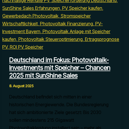
Deutschland im Fokus: Photovoltaik-
Investments mit Speicher – Chancen
2025 mit SunShine Sales
8. August 2025
Deutschland befindet sich mitten in einer
historischen Energiewende. Die Bundesregierung
hat sich ambitionierte Ziele gesetzt: Bis 2030
sollen mindestens 215 Gigawatt
Photovoltaikleistung installiert sein – mehr als