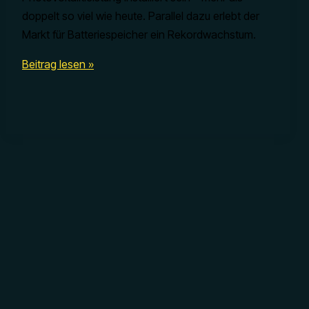
doppelt so viel wie heute. Parallel dazu erlebt der
Markt für Batteriespeicher ein Rekordwachstum.
Deutschland
Beitrag lesen »
im
Fokus:
Photovoltaik-
Investments
mit
Speicher
–
Chancen
2025
mit
SunShine
Sales
Unsere Partner:
SunSh