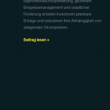
Eigenverbrauchsoptimierung, gezieltem
Einspeisemanagement und staatlicher
Förderung erzielen Investoren planbare
Erträge und reduzieren ihre Abhängigkeit von
steigenden Strompreisen.
Warum
Beitrag lesen »
ist
ein
Photovoltaik-
Investment
mit
Stromspeicher
2025
besonders
lukrativ?