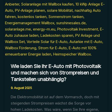
warum
lohnt
sich
der
Einstieg
mit
SunShine
besonders?
Wie laden Sie Ihr E-Auto mit Photovoltaik
und machen sich von Strompreisen und
Tankstellen unabhängig?
9. August 2025
Die Elektromobilität ist auf dem Vormarsch, doch mit
steigenden Strompreisen wächst die Sorge vor
hohen Ladekosten. Was wäre, wenn Sie Ihre eigene,