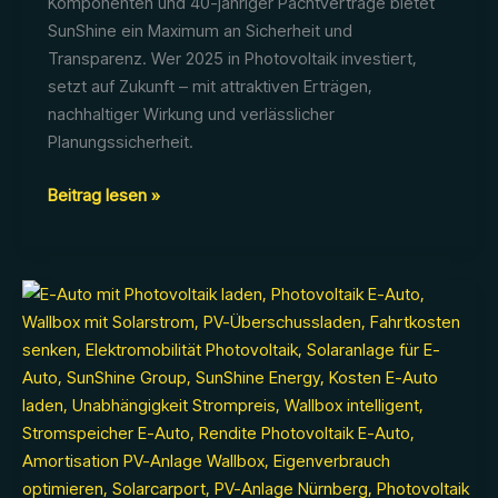
Komponenten und 40-jähriger Pachtverträge bietet
SunShine ein Maximum an Sicherheit und
Transparenz. Wer 2025 in Photovoltaik investiert,
setzt auf Zukunft – mit attraktiven Erträgen,
nachhaltiger Wirkung und verlässlicher
Planungssicherheit.
Einspeisevergütung
Beitrag lesen »
2025:
Wie
sichern
sich
Investoren
jetzt
planbare
Erträge
–
und