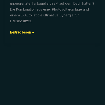
unbegrenzte Tankquelle direkt auf dem Dach hätten?
Die Kombination aus einer Photovoltaikanlage und
einem E-Auto ist die ultimative Synergie für
Hausbesitzer.
Wie
Beitrag lesen »
laden
Sie
Ihr
E-
Auto
mit
Photovoltaik
und
machen
sich
von
Strompreisen