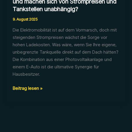
und machen sich von Strompreisen und
Tankstellen unabhängig?
9. August 2025
Die Elektromobilität ist auf dem Vormarsch, doch mit
steigenden Strompreisen wächst die Sorge vor
hohen Ladekosten. Was wäre, wenn Sie Ihre eigene,
unbegrenzte Tankquelle direkt auf dem Dach hätten?
Die Kombination aus einer Photovoltaikanlage und
einem E-Auto ist die ultimative Synergie für
Hausbesitzer.
Wie
Beitrag lesen »
laden
Sie
Ihr
E-
Auto